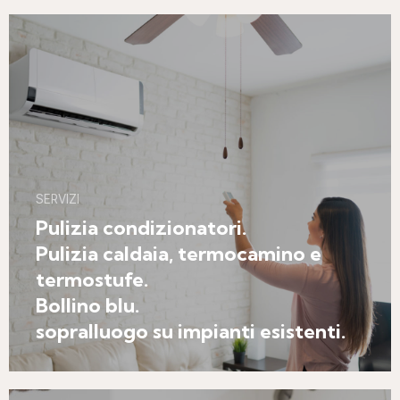
SERVIZI
Pulizia condizionatori.
Pulizia caldaia, termocamino e
termostufe.
Bollino blu.
sopralluogo su impianti esistenti.